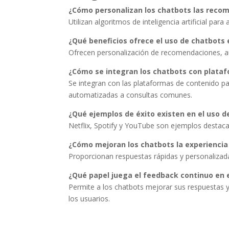
¿Cómo personalizan los chatbots las reco
Utilizan algoritmos de inteligencia artificial p
¿Qué beneficios ofrece el uso de chatbots 
Ofrecen personalización de recomendaciones, a
¿Cómo se integran los chatbots con plata
Se integran con las plataformas de contenido p
automatizadas a consultas comunes.
¿Qué ejemplos de éxito existen en el uso d
Netflix, Spotify y YouTube son ejemplos destaca
¿Cómo mejoran los chatbots la experiencia 
Proporcionan respuestas rápidas y personalizadas
¿Qué papel juega el feedback continuo en 
Permite a los chatbots mejorar sus respuestas 
los usuarios.