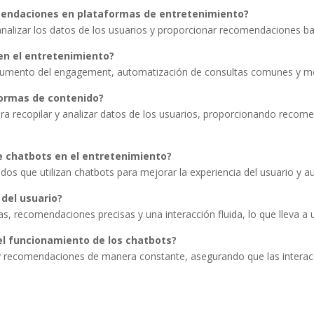
mendaciones en plataformas de entretenimiento?
ara analizar los datos de los usuarios y proporcionar recomendaciones
en el entretenimiento?
umento del engagement, automatización de consultas comunes y mejo
formas de contenido?
ara recopilar y analizar datos de los usuarios, proporcionando recom
e chatbots en el entretenimiento?
dos que utilizan chatbots para mejorar la experiencia del usuario y
del usuario?
, recomendaciones precisas y una interacción fluida, lo que lleva a u
el funcionamiento de los chatbots?
y recomendaciones de manera constante, asegurando que las interacc