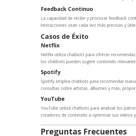
Feedback Continuo
La capacidad de recibir y procesar feedback co
interacciones sean cada vez más precisas y útile
Casos de Éxito
Netflix
Netflix utiliza chatbots para ofrecer recomendaci
los chatbots pueden sugerir contenido relevante
Spotify
Spotify emplea chatbots para recomendar nuevas
consultas sobre artistas, álbumes y más, propor
YouTube
YouTube utiliza chatbots para analizar los patr
creadores de contenido a optimizar sus videos 
Preguntas Frecuentes